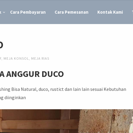
k
Cara Pembayaran
Cara Pemesanan
Kontak Kami
O
F
,
MEJA KONSOL
,
MEJA RIAS
A ANGGUR DUCO
hing Bisa Natural, duco, rustict dan lain lain sesuai Kebutuhan
g diinginkan