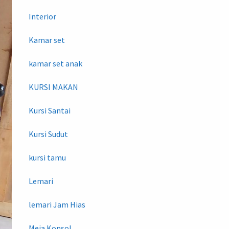
Interior
Kamar set
kamar set anak
KURSI MAKAN
Kursi Santai
Kursi Sudut
kursi tamu
Lemari
lemari Jam Hias
Meja Konsol