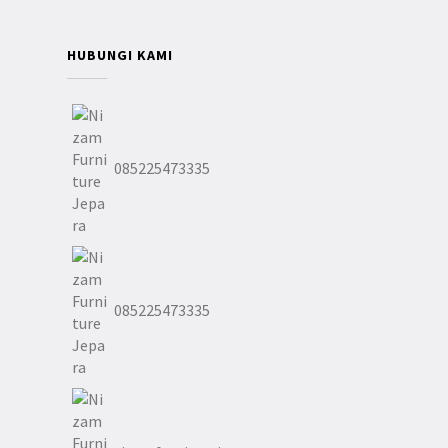
HUBUNGI KAMI
085225473335
085225473335