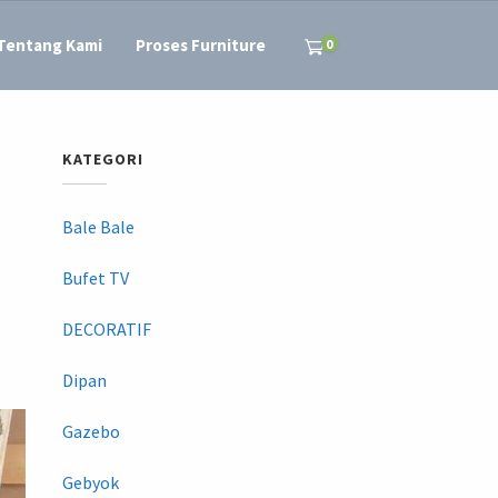
Tentang Kami
Proses Furniture
0
KATEGORI
Bale Bale
Bufet TV
DECORATIF
Dipan
Gazebo
Gebyok