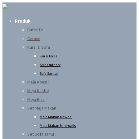
Produk
Bufet TV
Cermin
Kursi & Sofa
Kursi Teras
Sofa Outdoor
Sofa Santai
Meja Konsul
Meja Kantor
Meja Rias
Set Meja Makan
Meja Makan Mewah
Meja Makan Minimalis
Set Sofa Tamu