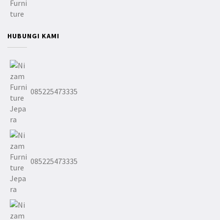
HUBUNGI KAMI
085225473335
085225473335