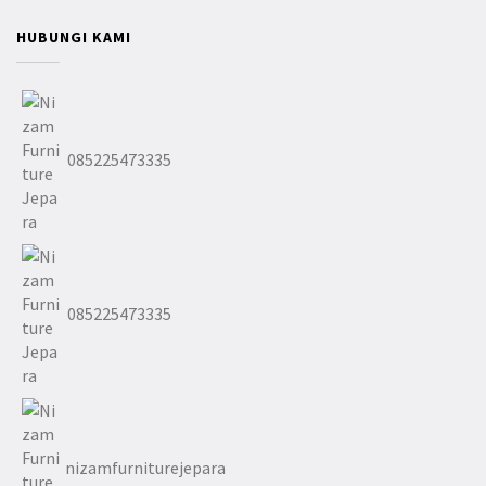
HUBUNGI KAMI
085225473335
085225473335
nizamfurniturejepara