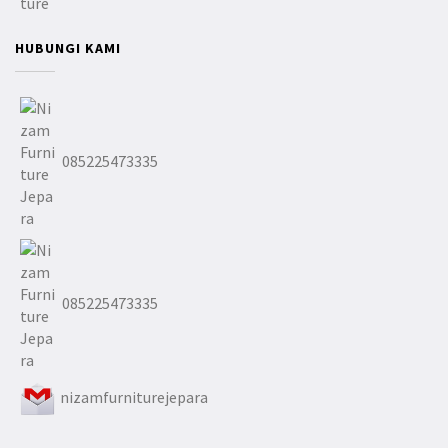
HUBUNGI KAMI
085225473335
085225473335
nizamfurniturejepara