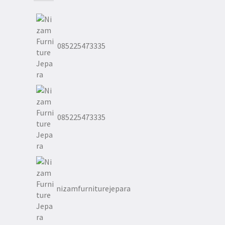
085225473335
085225473335
nizamfurniturejepara