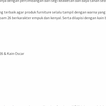
nya dengan pertimbangan dari segi keawetan dan daya tahan seb
g terbaik agar produk furniture selalu tampil dengan warna yang
oam 26 berkarakter empuk dan kenyal. Serta dilapisi dengan kain 
26 & Kain Oscar