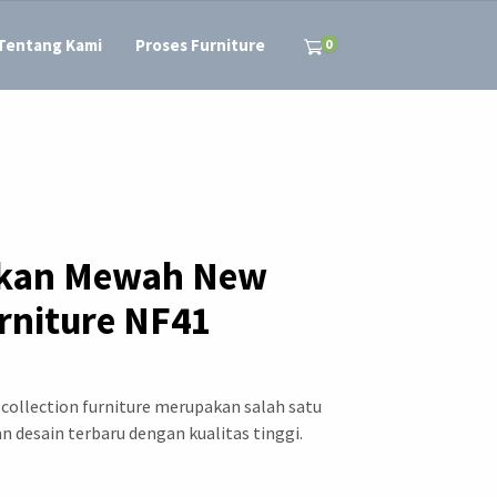
Tentang Kami
Proses Furniture
0
akan Mewah New
urniture NF41
ollection furniture merupakan salah satu
n desain terbaru dengan kualitas tinggi.