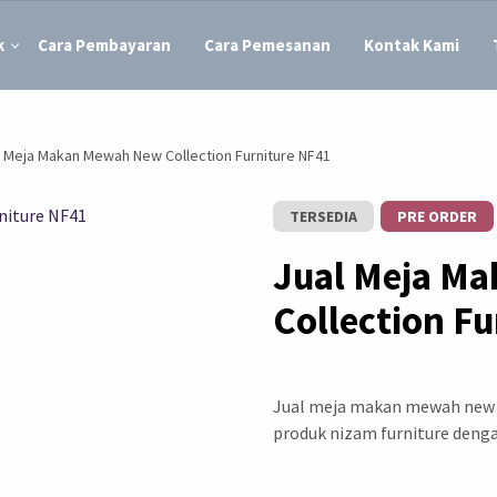
k
Cara Pembayaran
Cara Pemesanan
Kontak Kami
l Meja Makan Mewah New Collection Furniture NF41
TERSEDIA
PRE ORDER
Jual Meja M
Collection F
Jual meja makan mewah new c
produk nizam furniture denga