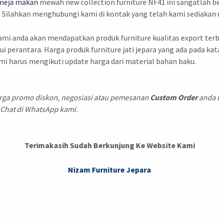
 meja makan
mewah new collection furniture NF41 ini sangatlah 
k. Silahkan menghubungi kami di kontak yang telah kami sediaka
kami anda akan mendapatkan produk furniture kualitas export ter
 perantara. Harga produk furniture jati jepara yang ada pada ka
i harus mengikuti update harga dari material bahan baku.
arga promo diskon, negosiasi atau pemesanan
Custom Order
anda 
 Chat di WhatsApp kami.
Terimakasih Sudah Berkunjung Ke Website Kami
Nizam Furniture Jepara