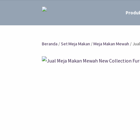
Produ
Beranda
/
Set Meja Makan
/
Meja Makan Mewah
/ Jua