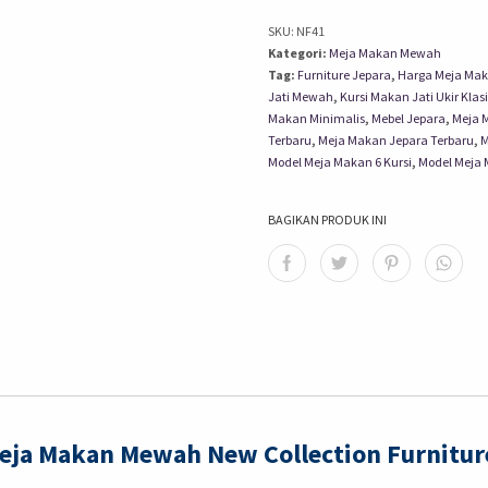
SKU:
NF41
Kategori:
Meja Makan Mewah
Tag:
Furniture Jepara
,
Harga Meja Ma
Jati Mewah
,
Kursi Makan Jati Ukir Klas
Makan Minimalis
,
Mebel Jepara
,
Meja M
Terbaru
,
Meja Makan Jepara Terbaru
,
M
Model Meja Makan 6 Kursi
,
Model Meja 
BAGIKAN PRODUK INI
Meja Makan Mewah New Collection Furnitur