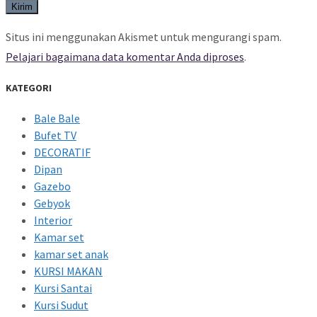
Situs ini menggunakan Akismet untuk mengurangi spam.
Pelajari bagaimana data komentar Anda diproses
.
KATEGORI
Bale Bale
Bufet TV
DECORATIF
Dipan
Gazebo
Gebyok
Interior
Kamar set
kamar set anak
KURSI MAKAN
Kursi Santai
Kursi Sudut