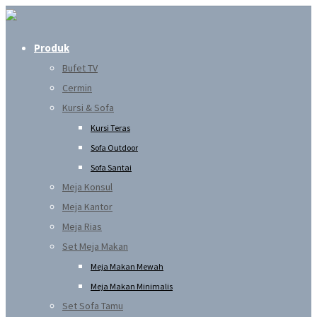
Produk
Bufet TV
Cermin
Kursi & Sofa
Kursi Teras
Sofa Outdoor
Sofa Santai
Meja Konsul
Meja Kantor
Meja Rias
Set Meja Makan
Meja Makan Mewah
Meja Makan Minimalis
Set Sofa Tamu