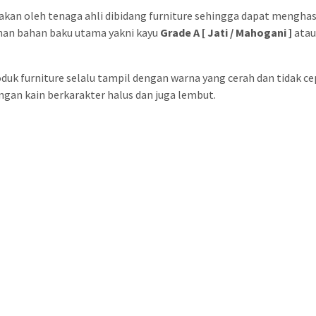
akan oleh tenaga ahli dibidang furniture sehingga dapat mengha
han bahan baku utama yakni kayu
Grade A [ Jati / Mahogani ]
atau
duk furniture selalu tampil dengan warna yang cerah dan tidak c
ngan kain berkarakter halus dan juga lembut.