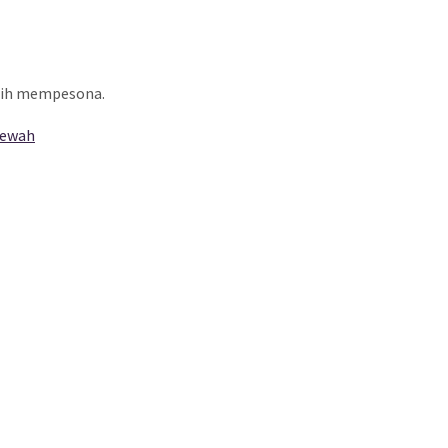
ebih mempesona.
Mewah