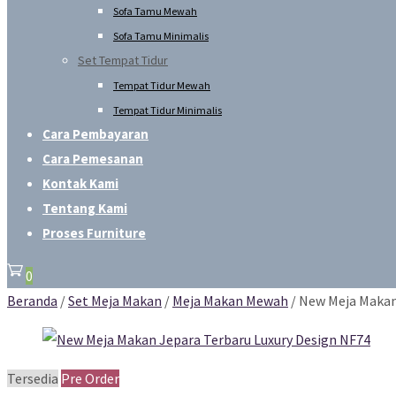
Sofa Tamu Mewah
Sofa Tamu Minimalis
Set Tempat Tidur
Tempat Tidur Mewah
Tempat Tidur Minimalis
Cara Pembayaran
Cara Pemesanan
Kontak Kami
Tentang Kami
Proses Furniture
0
Beranda
/
Set Meja Makan
/
Meja Makan Mewah
/ New Meja Makan
Tersedia
Pre Order