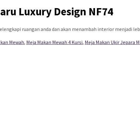
aru Luxury Design NF74
 melengkapi ruangan anda dan akan menambah interior menjadi l
akan Mewah
,
Meja Makan Mewah 4 Kursi
,
Meja Makan Ukir Jepara 