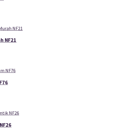
ah NF21
F76
 NF26