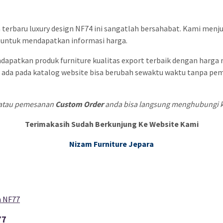
erbaru luxury design NF74 ini sangatlah bersahabat. Kami menju
 untuk mendapatkan informasi harga.
ndapatkan produk furniture kualitas export terbaik dengan harg
ang ada pada katalog website bisa berubah sewaktu waktu tanpa 
i atau pemesanan
Custom Order
anda bisa langsung menghubungi ka
Terimakasih Sudah Berkunjung Ke Website Kami
Nizam Furniture Jepara
77