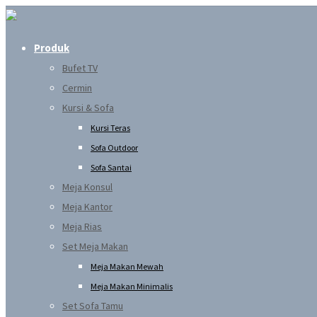
Produk
Bufet TV
Cermin
Kursi & Sofa
Kursi Teras
Sofa Outdoor
Sofa Santai
Meja Konsul
Meja Kantor
Meja Rias
Set Meja Makan
Meja Makan Mewah
Meja Makan Minimalis
Set Sofa Tamu